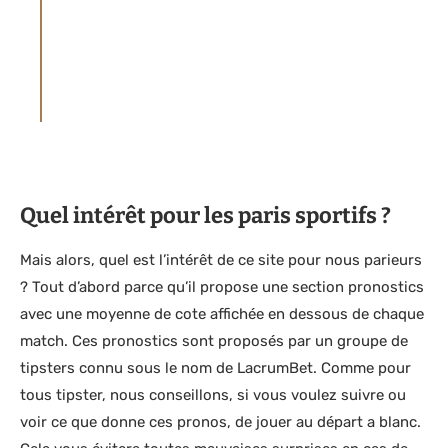
: ENDETTEMENT, DÉPENDANCE… APPELEZ
LE 1 800-461-0140 POUR LE CANADA, 09 74
75 13 13 POUR LA FRANCE (APPEL NON
SURTAXÉ), 0800 35 777 POUR LA BELGIQUE,
021 321 29 40 POUR LA SUISSE
Quel intérêt pour les paris sportifs ?
Mais alors, quel est l’intérêt de ce site pour nous parieurs
? Tout d’abord parce qu’il propose une section pronostics
avec une moyenne de cote affichée en dessous de chaque
match. Ces pronostics sont proposés par un groupe de
tipsters connu sous le nom de LacrumBet. Comme pour
tous tipster, nous conseillons, si vous voulez suivre ou
voir ce que donne ces pronos, de jouer au départ a blanc.