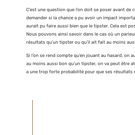
C’est une question que l’on doit se poser avant de c
demander si la chance a pu avoir un impact importa
aurait pu faire aussi bien que le tipster. Cela est 
Nous pouvons ainsi savoir dans le cas où un parieur 
résultats qu’un tipster ou qu’il ait fait au moins aus
Si l’on se rend compte qu’en jouant au hasard, on au
au moins aussi bon qu’un tipster, on va peut être at
a une trop forte probabilité pour que ses résultats n
AVERTISSEME
Le site parieur-pro.co est basé au Canada
communauté francophone internationale.