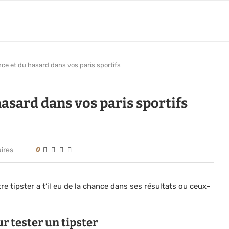
nce et du hasard dans vos paris sportifs
hasard dans vos paris sportifs
ires
0
re tipster a t’il eu de la chance dans ses résultats ou ceux-
r tester un tipster