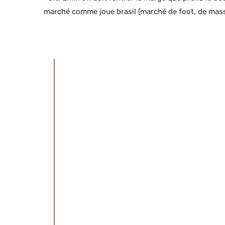
marché comme joue brasil (marché de foot, de mass
AVERTISSEME
Le site parieur-pro.co partage du contenu
(articles et vidéos) à titre de divertissem
aucunement de faire des gains aux paris 
chances de gagner aux jeux de hasard et a
un site de conseils en paris ni un site de 
avec prudence.
LES JEUX D’ARGENT SONT INTERDITS AU
COMPORTE DES RISQUES : ENDETTEMEN
1 800-461-0140 POUR LE CANADA, 09 74
(APPEL NON SURTAXÉ), 0800 35 777 POUR