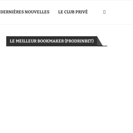
DERNIÈRES NOUVELLES
LE CLUB PRIVÉ
LE MEILLEUR BOOKMAKER (PRODRINBET)