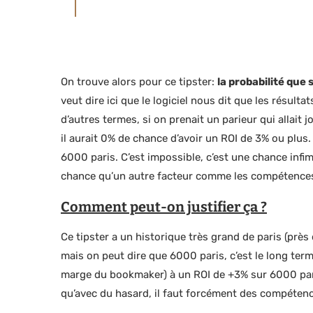
POUR LA SUISSE
On trouve alors pour ce tipster:
la probabilité que 
veut dire ici que le logiciel nous dit que les résult
d’autres termes, si on prenait un parieur qui allait
il aurait 0% de chance d’avoir un ROI de 3% ou plus
6000 paris. C’est impossible, c’est une chance infime
chance qu’un autre facteur comme les compétences 
Comment peut-on justifier ça ?
Ce tipster a un historique très grand de paris (prè
mais on peut dire que 6000 paris, c’est le long ter
marge du bookmaker) à un ROI de +3% sur 6000 paris
qu’avec du hasard, il faut forcément des compéten