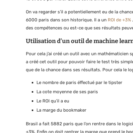
On va regarder s’il a potentiellement eu de la chance
6000 paris dans son historique. Il a un
ROI de +3%
des compétences ou est-ce que ses résultats peuve
Utilisation d’un outil de machine lear
Pour cela j’ai créé un outil avec un mathématicien 
a créé cet outil pour pouvoir faire le test très simpl
que de la chance dans ses résultats. Pour cela le lo
Le nombre de paris éffectué par le tipster
La cote moyenne de ses paris
Le ROI qu’il a eu
La marge du bookmaker
Brasil a fait 5882 paris que l’on rentre dans le logi
+3%. Enfin on doit rentrer la marge que prend le b