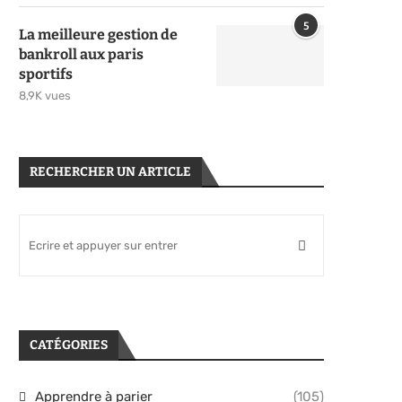
5
La meilleure gestion de
bankroll aux paris
sportifs
8,9K vues
RECHERCHER UN ARTICLE
CATÉGORIES
Apprendre à parier
(105)