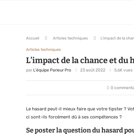
Accueil
Articles techniques
L’impact de la cha
Articles techniques
L’impact de la chance et du 
par
L'équipe Parieur Pro
23 août 2022
5,6K
vues
0 commenta
Le hasard peut-il mieux faire que votre tipster ? Vot
ci sont-ils forcément dû à ses compétences ?
Se poster la question du hasard pou