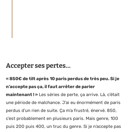
souscriptions (avec un opérateur ou avec un
service). Le site parieur-pro.co ne pourra en
aucun cas être tenu pour responsable des
souscriptions ou adhésions auprès d’un
opérateur de jeux ou service par l’Utilisateur.
Accepter ses pertes…
« 850€ de tilt après
10 paris perdus de très peu. Si je
n’accepte pas ça, il faut arrêter de parier
maintenant ! »
Les séries de perte, ça arrive. Là, c’était
une période de malchance. J’ai eu énormément de paris
perdus d’un rien de suite. Ça m’a frustré, énervé. 850,
c’est probablement en plusieurs paris. Mais genre, 100
puis 200 puis 400, un truc du genre. Si je n’accepte pas