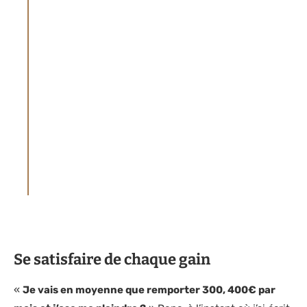
gagner aux jeux de hasard et aux jeux
d'argent. Il n’est ni un site de conseils en
paris ni un site de pronostics. Pariez toujours
avec prudence.
LES JEUX D’ARGENT SONT INTERDITS AUX
MINEURS – JOUER COMPORTE DES RISQUES
: ENDETTEMENT, DÉPENDANCE… APPELEZ
LE 1 800-461-0140 POUR LE CANADA, 09 74
75 13 13 POUR LA FRANCE (APPEL NON
SURTAXÉ), 0800 35 777 POUR LA BELGIQUE,
021 321 29 40 POUR LA SUISSE
Se satisfaire de chaque gain
«
Je vais en moyenne que remporter 300, 400€ par