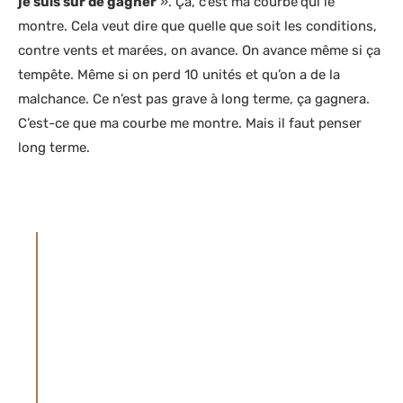
je suis sûr de gagner
». Ça, c’est ma courbe
qui le
montre. Cela veut dire que quelle que soit les conditions,
contre vents et marées, on avance. On avance même si ça
tempête. Même si on perd 10 unités et qu’on a de la
malchance. Ce n’est pas grave à long terme, ça gagnera.
C’est-ce que ma courbe me montre. Mais il faut penser
long terme.
AVERTISSEMENT
Le site parieur-pro.co partage du contenu à
propos des paris sportifs (articles et vidéos)
à titre de divertissement. Le site ne promet
aucunement de faire des gains aux paris
sportifs ou d'augmenter les chances de