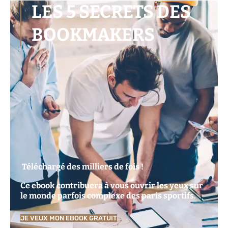
LES 5 SECRETS DES
BOOKMAKERS
Téléchargé des milliers de fois !
Ce ebook contribuera à vous ouvrir les yeux sur
le monde parfois complexe des paris sportifs.
JE VEUX MON EBOOK GRATUIT