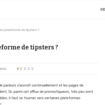
DE
eure plateforme de tipsters ?
eforme de tipsters ?
ires
0
e parieurs s’accroît continuellement et les pages de
plient. Or, parmi cet afflux de pronostiqueurs, très peu sont
bles, il faut se tourner vers certaines plateformes
 !