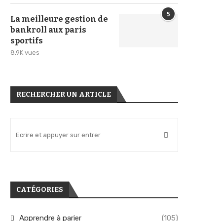
5
La meilleure gestion de
bankroll aux paris
sportifs
8,9K vues
RECHERCHER UN ARTICLE
CATÉGORIES
Apprendre à parier
(105)