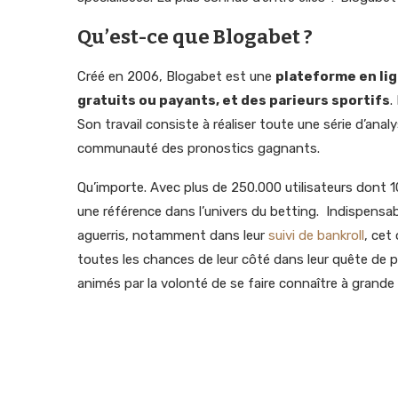
Qu’est-ce que Blogabet ?
Créé en 2006, Blogabet est une
plateforme en lig
gratuits ou payants, et des parieurs sportifs
.
Son travail consiste à réaliser toute une série d’an
communauté des pronostics gagnants.
Qu’importe. Avec plus de 250.000 utilisateurs dont 
une référence dans l’univers du betting. Indispensab
aguerris, notamment dans leur
suivi de bankroll
, cet
toutes les chances de leur côté dans leur quête de pr
animés par la volonté de se faire connaître à grande 