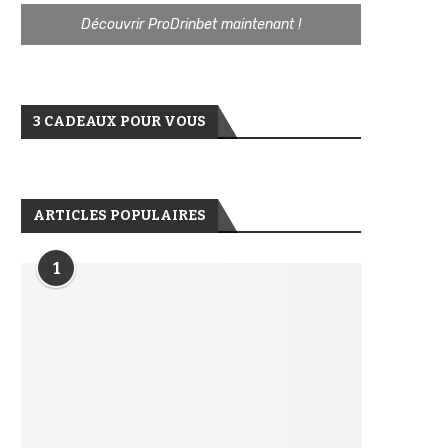
Découvrir ProDrinbet maintenant !
3 CADEAUX POUR VOUS
ARTICLES POPULAIRES
1