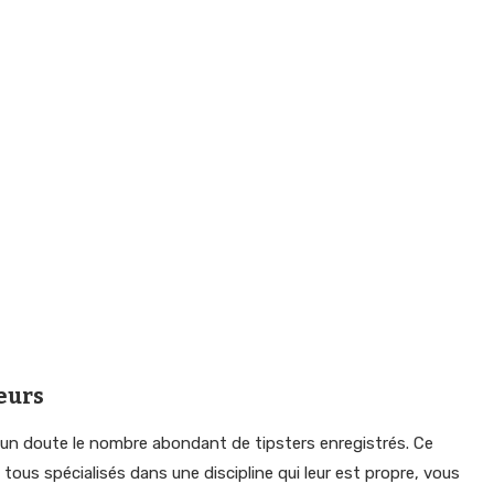
eurs
un doute le nombre abondant de tipsters enregistrés. Ce
tous spécialisés dans une discipline qui leur est propre, vous