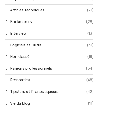
Articles techniques
(71)
Bookmakers
(28)
Interview
(13)
Logiciels et Outils
(31)
Non classé
(18)
Parieurs professionnels
(54)
Pronostics
(48)
Tipsters et Pronostiqueurs
(42)
Vie du blog
(11)