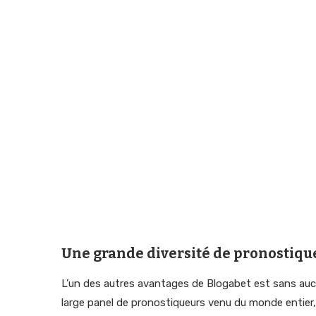
Une grande diversité de pronostiqu
L’un des autres avantages de Blogabet est sans auc
large panel de pronostiqueurs venu du monde entier, 