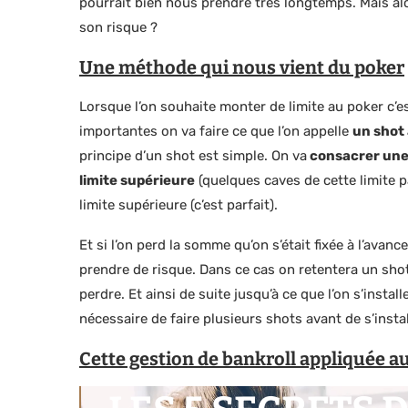
pourrait bien nous prendre très longtemps. Mais 
son risque ?
Une méthode qui nous vient du poker
Lorsque l’on souhaite monter de limite au poker c’e
importantes on va faire ce que l’on appelle
un shot 
principe d’un shot est simple. On va
consacrer une p
limite supérieure
(quelques caves de cette limite pa
limite supérieure (c’est parfait).
Et si l’on perd la somme qu’on s’était fixée à l’avanc
prendre de risque. Dans ce cas on retentera un shot
perdre. Et ainsi de suite jusqu’à ce que l’on s’install
nécessaire de faire plusieurs shots avant de s’instal
Cette gestion de bankroll appliquée au