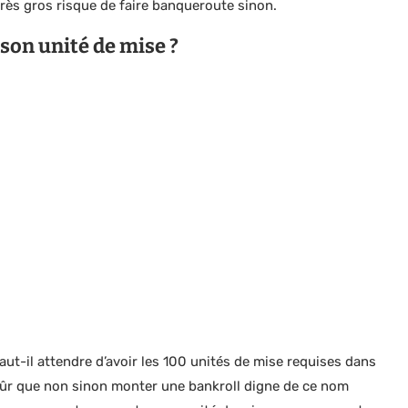
très gros risque de faire banqueroute sinon.
on unité de mise ?
faut-il attendre d’avoir les 100 unités de mise requises dans
sûr que non sinon monter une bankroll digne de ce nom