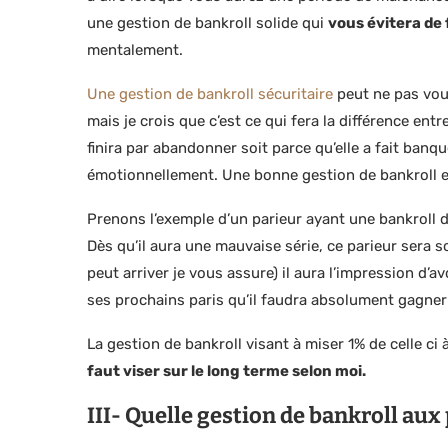
une gestion de bankroll solide qui
vous évitera de
mentalement.
Une gestion de bankroll sécuritaire
peut ne pas vou
mais je crois que c’est ce qui fera la différence ent
finira par abandonner soit parce qu’elle a fait banqu
émotionnellement. Une bonne gestion de bankroll est
Prenons l’exemple d’un parieur ayant une bankroll 
Dès qu’il aura une mauvaise série, ce parieur sera s
peut arriver je vous assure) il aura l’impression d’a
ses prochains paris qu’il faudra absolument gagner
La gestion de bankroll visant à miser 1% de celle c
faut viser sur le long terme selon moi.
III- Quelle gestion de bankroll aux 