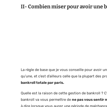
II- Combien miser pour avoir une b
La règle de base que je vous conseille pour avoir un
qu’une, et c’est d’ailleurs celle que la plupart des 
bankroll totale par paris.
Quelle est la raison de cette gestion de bankroll ? 
bankroll va vous permettre de
ne pas vous sentir
à dire lorsque vous aurez une période de malchance