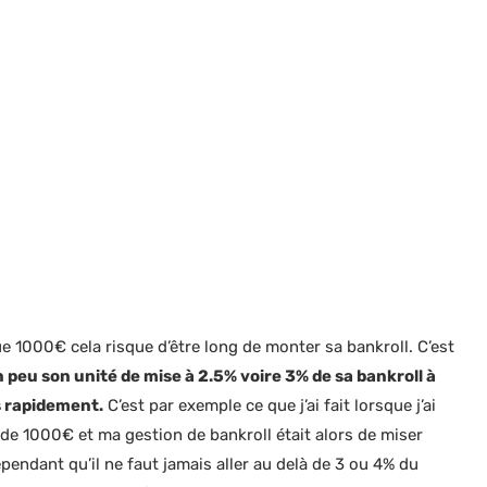
e 1000€ cela risque d’être long de monter sa bankroll. C’est
peu son unité de mise à 2.5% voire 3% de sa bankroll à
us rapidement.
C’est par exemple ce que j’ai fait lorsque j’ai
l de 1000€ et ma gestion de bankroll était alors de miser
pendant qu’il ne faut jamais aller au delà de 3 ou 4% du