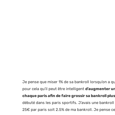
Je pense que miser 1% de sa bankroll lorsqu’on a qu
pour cela qu’il peut être intelligent
d’augmenter un 
chaque paris afin de faire grossir sa bankroll pl
débuté dans les paris sportifs. J’avais une bankrol
25€ par paris soit 2.5% de ma bankroll. Je pense ce