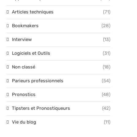
Articles techniques
(71)
Bookmakers
(28)
Interview
(13)
Logiciels et Outils
(31)
Non classé
(18)
Parieurs professionnels
(54)
Pronostics
(48)
Tipsters et Pronostiqueurs
(42)
Vie du blog
(11)