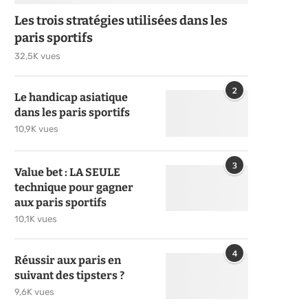
Les trois stratégies utilisées dans les
paris sportifs
32,5K vues
2
Le handicap asiatique
dans les paris sportifs
10,9K vues
3
Value bet : LA SEULE
technique pour gagner
aux paris sportifs
10,1K vues
4
Réussir aux paris en
suivant des tipsters ?
9,6K vues