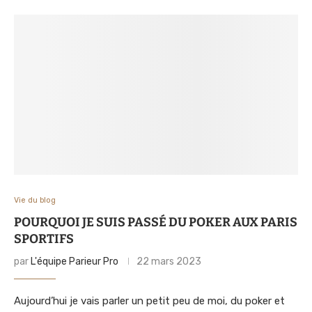
Vie du blog
POURQUOI JE SUIS PASSÉ DU POKER AUX PARIS
SPORTIFS
par
L'équipe Parieur Pro
22 mars 2023
Aujourd’hui je vais parler un petit peu de moi, du poker et