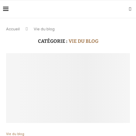
Accueil
Vie du blog
CATÉGORIE :
VIE DU BLOG
Vie du blog