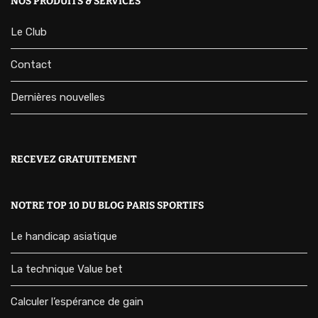
NOS PRODUITS & SERVICES
Le Club
Contact
Dernières nouvelles
RECEVEZ GRATUITEMENT
NOTRE TOP 10 DU BLOG PARIS SPORTIFS
Le handicap asiatique
La technique Value bet
Calculer l’espérance de gain