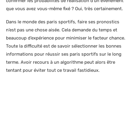
confirmer les probabilités de réalisation d’un évènement
que vous avez vous-même fixé ? Oui, très certainement.
Dans le monde des paris sportifs, faire ses pronostics
n’est pas une chose aisée. Cela demande du temps et
beaucoup d’expérience pour minimiser le facteur chance.
Toute la difficulté est de savoir sélectionner les bonnes
informations pour réussir ses paris sportifs sur le long
terme. Avoir recours à un algorithme peut alors être
tentant pour éviter tout ce travail fastidieux.