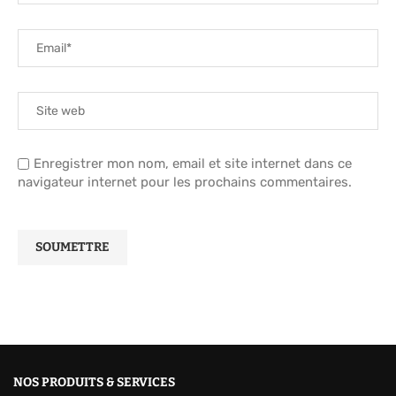
Enregistrer mon nom, email et site internet dans ce
navigateur internet pour les prochains commentaires.
NOS PRODUITS & SERVICES