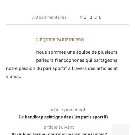
0 commentaires
2
L'ÉQUIPE PARIEUR PRO
Nous sommes une équipe de plusieurs
parieurs francophones qui partageons
notre passion du pari sportif à travers des articles et
vidéos.
article précédent
Le handicap asiatique dans les paris sportifs
article suivant
Paris long terme : pourquoi je n’en joue jamais ?