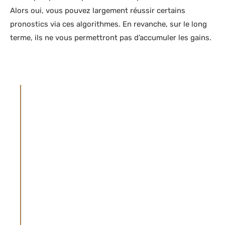
Alors oui, vous pouvez largement réussir certains
pronostics via ces algorithmes. En revanche, sur le long
terme, ils ne vous permettront pas d’accumuler les gains.
AVERTISSEMENT
Le site parieur-pro.co partage du contenu à
propos des paris sportifs (articles et vidéos)
à titre de divertissement. Le site ne promet
aucunement de faire des gains aux paris
sportifs ou d'augmenter les chances de
gagner aux jeux de hasard et aux jeux
d'argent. Il n’est ni un site de conseils en
paris ni un site de pronostics. Pariez toujours
avec prudence.