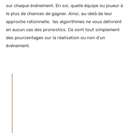
sur chaque événement. En soi, quelle équipe ou joueur à
le plus de chances de gagner. Ainsi, au-delà de leur
approche rationnelle, les algorithmes ne vous délivrent
en aucun cas des pronostics. Ce sont tout simplement
des pourcentages sur la réalisation ou non d’un
événement.
AVERTISSEMENT
Le site parieur-pro.co est basé au Canada et
s’adresse à une communauté francophone
internationale. Selon votre pays de
résidence, certains opérateurs peuvent ne
pas être autorisés à conclure des paris avec