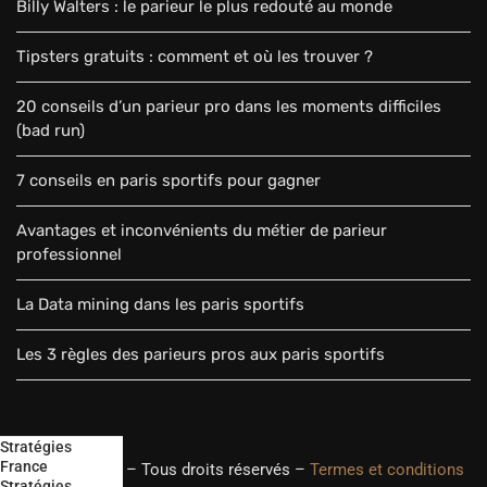
Billy Walters : le parieur le plus redouté au monde
Tipsters gratuits : comment et où les trouver ?
20 conseils d’un parieur pro dans les moments difficiles
(bad run)
7 conseils en paris sportifs pour gagner
Avantages et inconvénients du métier de parieur
professionnel
La Data mining dans les paris sportifs
Les 3 règles des parieurs pros aux paris sportifs
Stratégies
France
© Parieur-Pro – Tous droits réservés –
Termes et conditions
Stratégies