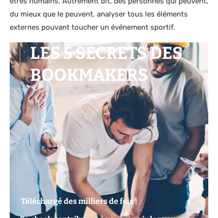
êtres humains. Autrement dit, des personnes qui peuvent,
du mieux que le peuvent, analyser tous les éléments
externes pouvant toucher un événement sportif.
LES 5 SECRETS DES
BOOKMAKERS
Téléchargé des milliers de fois !