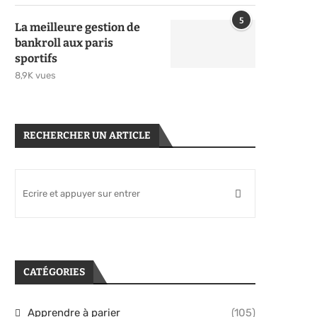
5
La meilleure gestion de
bankroll aux paris
sportifs
8,9K vues
RECHERCHER UN ARTICLE
CATÉGORIES
Apprendre à parier
(105)