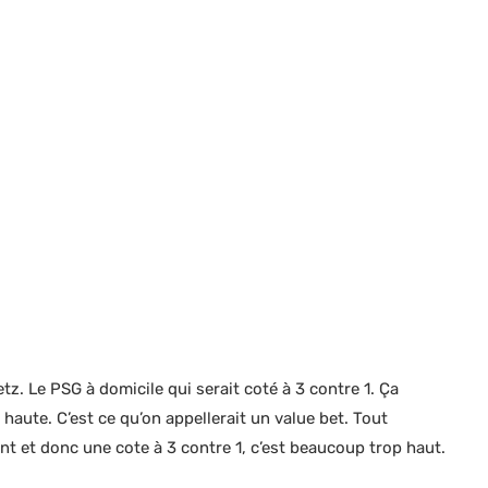
 et s’adresse à une
 Selon votre pays de
e pas être autorisés à conclure
 ou services peuvent aussi ne
er les lois applicables
formément à nos CGU,
e de ses souscriptions (avec
 parieur-pro.co ne pourra en
s souscriptions ou adhésions
ar l’Utilisateur.
z. Le PSG à domicile qui serait coté à 3 contre 1. Ça
haute. C’est ce qu’on appellerait un value bet. Tout
t et donc une cote à 3 contre 1, c’est beaucoup trop haut.