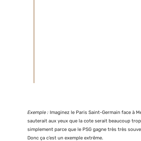
Le site parieur-pro.co est basé au Canada
communauté francophone internationale.
résidence, certains opérateurs peuvent n
des paris avec vous et certains produits
pas être adaptés. Il vous incombe d’observ
relatives à votre lieu de résidence. Con
l’Utilisateur demeure l’unique responsabl
un opérateur ou avec un service). Le site
aucun cas être tenu pour responsable de
auprès d’un opérateur de jeux ou service p
Exemple :
Imaginez le Paris Saint-Germain face à Met
sauterait aux yeux que la cote serait beaucoup trop 
simplement parce que le PSG gagne très très souven
Donc ça c’est un exemple extrême.