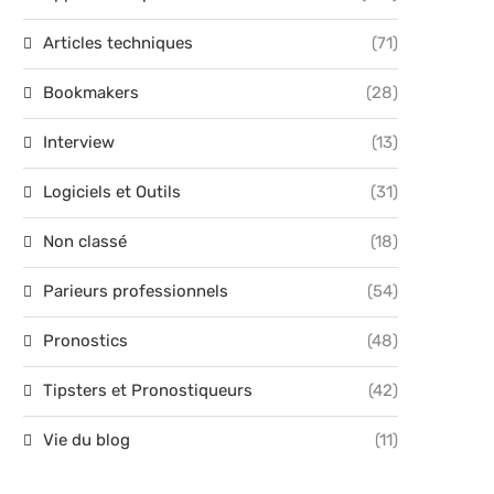
Articles techniques
(71)
Bookmakers
(28)
Interview
(13)
Logiciels et Outils
(31)
Non classé
(18)
Parieurs professionnels
(54)
Pronostics
(48)
Tipsters et Pronostiqueurs
(42)
Vie du blog
(11)