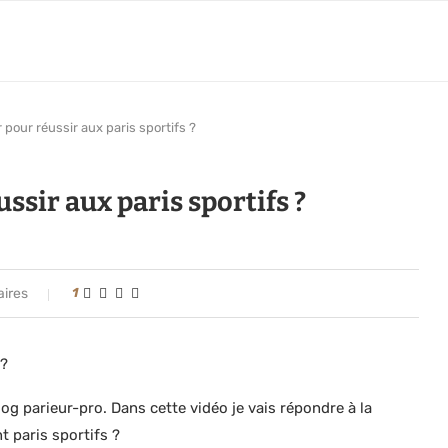
 pour réussir aux paris sportifs ?
ssir aux paris sportifs ?
ires
1
 ?
og parieur-pro. Dans cette vidéo je vais répondre à la
t paris sportifs ?