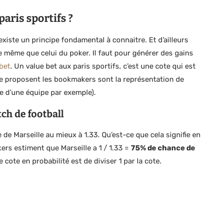
aris sportifs ?
 existe un principe fondamental à connaitre. Et d’ailleurs
le même que celui du poker. Il faut pour générer des gains
bet
. Un value bet aux paris sportifs, c’est une cote qui est
que proposent les bookmakers sont la représentation de
e d’une équipe par exemple).
ch de football
de Marseille au mieux à 1.33. Qu’est-ce que cela signifie en
ers estiment que Marseille a 1 / 1.33 =
75% de chance de
cote en probabilité est de diviser 1 par la cote.