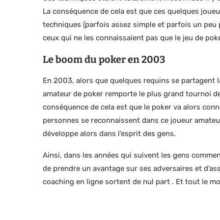
La conséquence de cela est que ces quelques joueu
techniques (parfois assez simple et parfois un peu 
ceux qui ne les connaissaient pas que le jeu de poke
Le boom du poker en 2003
En 2003, alors que quelques requins se partagent l
amateur de poker remporte le plus grand tournoi d
conséquence de cela est que le poker va alors conn
personnes se reconnaissent dans ce joueur amateur. 
développe alors dans l’esprit des gens.
Ainsi, dans les années qui suivent les gens comme
de prendre un avantage sur ses adversaires et d’as
coaching en ligne sortent de nul part . Et tout le m