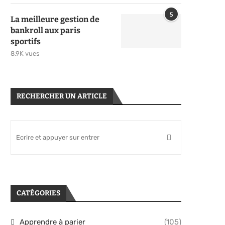
5
La meilleure gestion de
bankroll aux paris
sportifs
8,9K vues
RECHERCHER UN ARTICLE
CATÉGORIES
Apprendre à parier
(105)