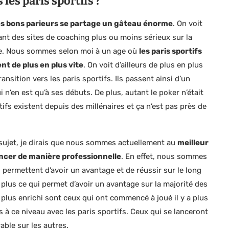
les paris sportifs ?
rès bons parieurs se partage un gâteau énorme
. On voit
nt des sites de coaching plus ou moins sérieux sur la
rme. Nous sommes selon moi à un age où
les paris sportifs
t de plus en plus vite
. On voit d’ailleurs de plus en plus
ansition vers les paris sportifs. Ils passent ainsi d’un
’en est qu’à ses débuts. De plus, autant le poker n’était
tifs existent depuis des millénaires et ça n’est pas près de
 sujet, je dirais que nous sommes actuellement au
meilleur
lancer de manière professionnelle
. En effet, nous sommes
permettent d’avoir un avantage et de réussir sur le long
lus ce qui permet d’avoir un avantage sur la majorité des
 plus enrichi sont ceux qui ont commencé à joué il y a plus
à ce niveau avec les paris sportifs. Ceux qui se lanceront
ble sur les autres.