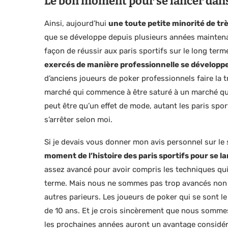
Le bon moment pour se lancer dans 
Ainsi, aujourd’hui
une toute petite minorité de t
que se développe depuis plusieurs années maintena
façon de réussir aux paris sportifs sur le long te
exercés de manière professionnelle se développen
d’anciens joueurs de poker professionnels faire la tr
marché qui commence à être saturé à un marché qui n
peut être qu’un effet de mode, autant les paris spor
s’arrêter selon moi.
Si je devais vous donner mon avis personnel sur le
moment de l’histoire des paris sportifs pour se 
assez avancé pour avoir compris les techniques qui 
terme. Mais nous ne sommes pas trop avancés non p
autres parieurs. Les joueurs de poker qui se sont le
de 10 ans. Et je crois sincèrement que nous sommes 
les prochaines années auront un avantage considéra