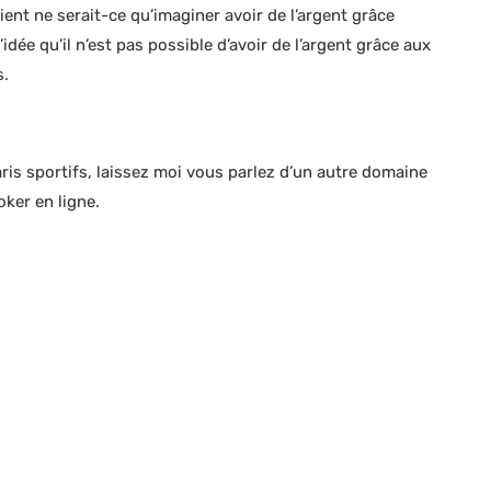
nt ne serait-ce qu’imaginer avoir de l’argent grâce
’idée qu’il n’est pas possible d’avoir de l’argent grâce aux
s.
aris sportifs, laissez moi vous parlez d’un autre domaine
oker en ligne.