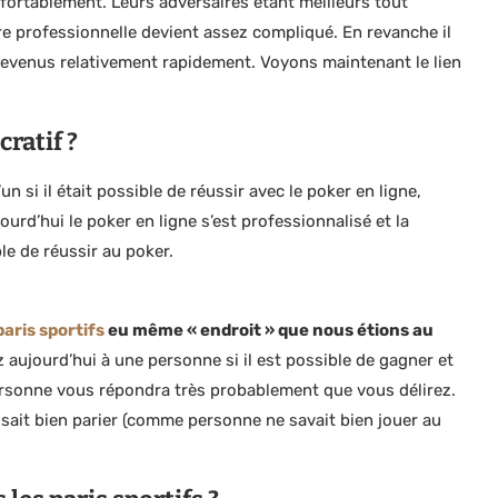
onfortablement. Leurs adversaires étant meilleurs tout
re professionnelle devient assez compliqué. En revanche il
revenus relativement rapidement. Voyons maintenant le lien
ratif ?
n si il était possible de réussir avec le poker en ligne,
ourd’hui le poker en ligne s’est professionnalisé et la
le de réussir au poker.
paris sportifs
eu même « endroit » que nous étions au
 aujourd’hui à une personne si il est possible de gagner et
 personne vous répondra très probablement que vous délirez.
e sait bien parier (comme personne ne savait bien jouer au