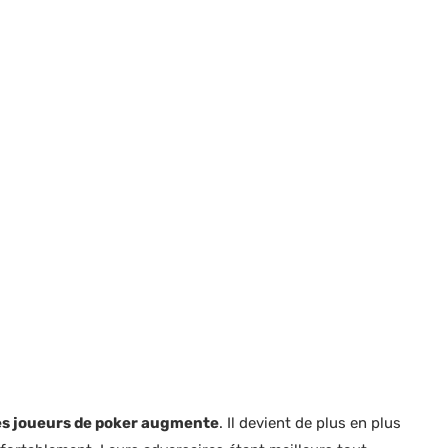
NT
 et s’adresse à une
 Selon votre pays de
e pas être autorisés à conclure
 ou services peuvent aussi ne
er les lois applicables
formément à nos CGU,
e de ses souscriptions (avec
 parieur-pro.co ne pourra en
s souscriptions ou adhésions
ar l’Utilisateur.
s joueurs de poker augmente
. Il devient de plus en plus