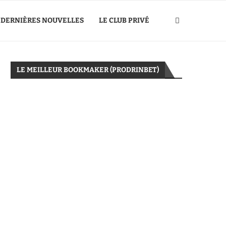
DERNIÈRES NOUVELLES
LE CLUB PRIVÉ
LE MEILLEUR BOOKMAKER (PRODRINBET)