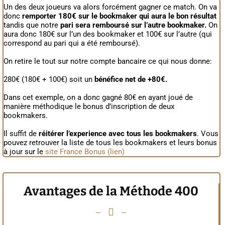
Un des deux joueurs va alors forcément gagner ce match. On va
donc
remporter 180€ sur le
bookmaker qui aura le bon résultat
tandis que notre
pari sera remboursé sur l’autre
bookmaker.
On
aura donc 180€ sur l’un des bookmaker et 100€ sur l’autre (qui
correspond
au pari qui a été remboursé).
On retire le tout sur notre compte bancaire ce qui nous donne:
280€ (180€ + 100€) soit un
bénéfice net de +80€.
Dans cet exemple, on a donc gagné 80€ en ayant joué de
manière méthodique le
bonus d’inscription de deux
bookmakers.
Il suffit de
réitérer l’experience avec tous les bookmakers
. Vous
pouvez retrouver la liste de tous les bookmakers et leurs bonus
à jour sur le
site France Bonus (lien)
Avantages de la Méthode 400