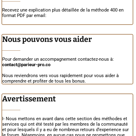
Recevez une explication plus détaillée de la méthode 400 en
format PDF par email:
Nous pouvons vous aider
Pour demander un accompagnement contactez-nous à:
contact@parieur-pro.co
Nous reviendrons vers vous rapidement pour vous aider à
comprendre et profiter de tous les bonus.
Avertissement
I- Nous mettons en avant dans cette section des méthodes et
services qui ont été testé par les membres de la communauté
et pour lesquels il y a eu de nombreux retours d’experience sur
le forum. Néanmoins, en aucun cas nous ne promettons que