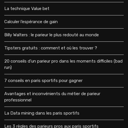
La technique Value bet
Calculer l’espérance de gain
Billy Walters : le parieur le plus redouté au monde
Tipsters gratuits : comment et où les trouver ?
20 conseils d’un parieur pro dans les moments difficiles (bad
run)
7 conseils en paris sportifs pour gagner
Avantages et inconvénients du métier de parieur
professionnel
La Data mining dans les paris sportifs
Les 3 règles des parieurs pros aux paris sportifs