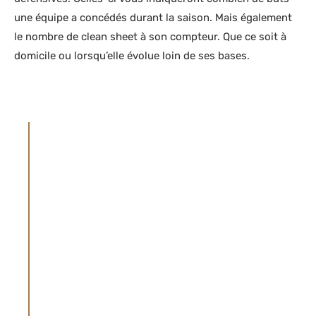
une équipe a concédés durant la saison. Mais également
le nombre de clean sheet à son compteur. Que ce soit à
domicile ou lorsqu’elle évolue loin de ses bases.
AVERTISSEMENT
Le site parieur-pro.co est basé au Canada et
s’adresse à une communauté francophone
internationale. Selon votre pays de
résidence, certains opérateurs peuvent ne
pas être autorisés à conclure des paris avec
vous et certains produits ou services
peuvent aussi ne pas être adaptés. Il vous
incombe d’observer les lois applicables