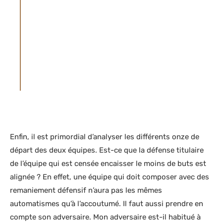
relatives à votre lieu de résidence.
Conformément à nos CGU, l’Utilisateur
demeure l’unique responsable de ses
souscriptions (avec un opérateur ou avec un
service). Le site parieur-pro.co ne pourra en
aucun cas être tenu pour responsable des
souscriptions ou adhésions auprès d’un
opérateur de jeux ou service par l’Utilisateur.
Enfin, il est primordial d’analyser les différents onze de
départ des deux équipes. Est-ce que la défense titulaire
de l’équipe qui est censée encaisser le moins de buts est
alignée ? En effet, une équipe qui doit composer avec des
remaniement défensif n’aura pas les mêmes
automatismes qu’à l’accoutumé. Il faut aussi prendre en
compte son adversaire. Mon adversaire est-il habitué à