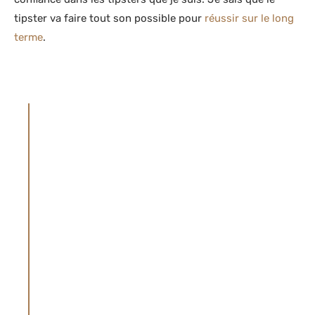
tipster va faire tout son possible pour
réussir sur le long
terme
.
AVERTISSEMENT
Le site parieur-pro.co partage du contenu à
propos des paris sportifs (articles et vidéos)
à titre de divertissement. Le site ne promet
aucunement de faire des gains aux paris
sportifs ou d'augmenter les chances de
gagner aux jeux de hasard et aux jeux
d'argent. Il n’est ni un site de conseils en
paris ni un site de pronostics. Pariez toujours
avec prudence.