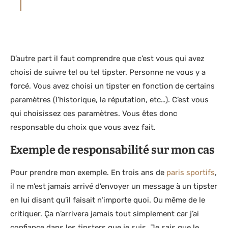
opérateur de jeux ou service par l’Utilisateur.
D’autre part il faut comprendre que c’est vous qui avez
choisi de suivre tel ou tel tipster. Personne ne vous y a
forcé. Vous avez choisi un tipster en fonction de certains
paramètres (l’historique, la réputation, etc…). C’est vous
qui choisissez ces paramètres. Vous êtes donc
responsable du choix que vous avez fait.
Exemple de responsabilité sur mon cas
Pour prendre mon exemple. En trois ans de
paris sportifs
,
il ne m’est jamais arrivé d’envoyer un message à un tipster
en lui disant qu’il faisait n’importe quoi. Ou même de le
critiquer. Ça n’arrivera jamais tout simplement car j’ai
confiance dans les tipsters que je suis. Je sais que le