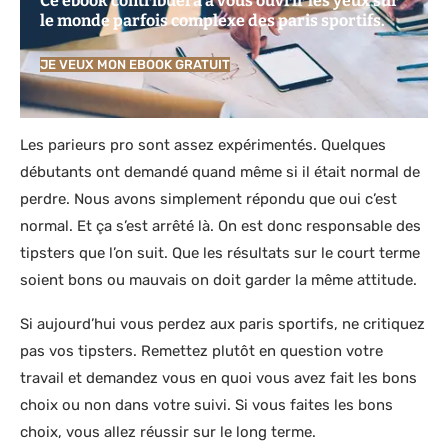
Ce ebook contribuera à vous ouvrir les yeux sur
le monde parfois complexe des paris sportifs.
JE VEUX MON EBOOK GRATUIT
Les parieurs pro sont assez expérimentés. Quelques
débutants ont demandé quand même si il était normal de
perdre. Nous avons simplement répondu que oui c’est
normal. Et ça s’est arrêté là. On est donc responsable des
tipsters que l’on suit. Que les résultats sur le court terme
soient bons ou mauvais on doit garder la même attitude.
Si aujourd’hui vous perdez aux paris sportifs, ne critiquez
pas vos tipsters. Remettez plutôt en question votre
travail et demandez vous en quoi vous avez fait les bons
choix ou non dans votre suivi. Si vous faites les bons
choix, vous allez réussir sur le long terme.