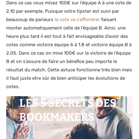
Dans ce cas vous misez 100€ sur l’équipe A à une cote de
2.10 par exemple. Puisque votre tipster est suivi par
beaucoup de parieurs
la cote va s’effondrer
faisant
monter automatiquement celle de l’équipe B. Ainsi, une
heure plus tard il est tout à fait envisageable d’avoir des
cotes comme victoire équipe A à 1.8 et victoire équipe B à
2.05. Dans ce cas on mise 100€ sur la victoire de l’équipe
B et on s’assure de faire un bénéfice peu importe le
résultat du match. Cette astuce fonctionne très bien mais
il faut juste etre sûr de bien anticiper les évolutions de
cotes.
LES 5 SECRETS DES
BOOKMAKERS