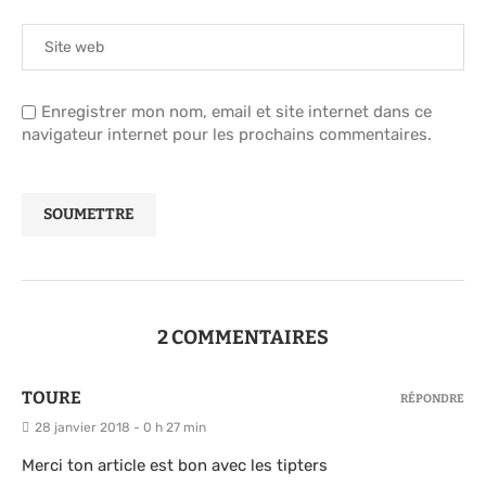
Enregistrer mon nom, email et site internet dans ce
navigateur internet pour les prochains commentaires.
2 COMMENTAIRES
TOURE
RÉPONDRE
28 janvier 2018 - 0 h 27 min
Merci ton article est bon avec les tipters