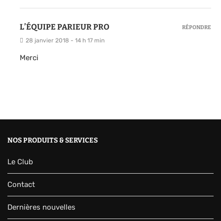
L’ÉQUIPE PARIEUR PRO
RÉPONDRE
28 janvier 2018 - 14 h 17 min
Merci
NOS PRODUITS & SERVICES
Le Club
Contact
Dernières nouvelles