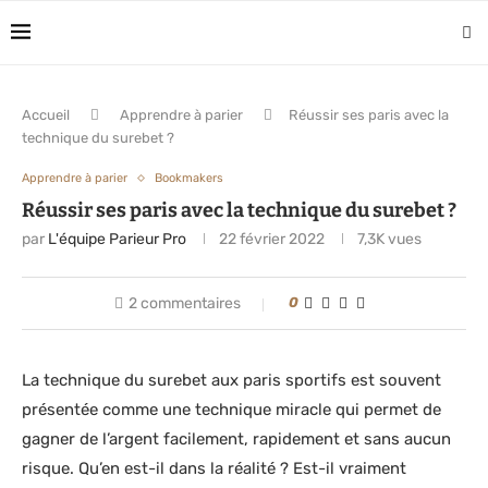
Accueil
Apprendre à parier
Réussir ses paris avec la
technique du surebet ?
Apprendre à parier
Bookmakers
Réussir ses paris avec la technique du surebet ?
par
L'équipe Parieur Pro
22 février 2022
7,3K
vues
2 commentaires
0
La technique du surebet aux paris sportifs est souvent
présentée comme une technique miracle qui permet de
gagner de l’argent facilement, rapidement et sans aucun
risque. Qu’en est-il dans la réalité ? Est-il vraiment