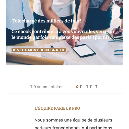
Téléchargé des milliers de fois !
Ce ebook contribuera à vous ouvrir les yeux sur
le monde parfois complexe des paris sportifs.
JE VEUX MON EBOOK GRATUIT
0 commentaires
0
L'ÉQUIPE PARIEUR PRO
Nous sommes une équipe de plusieurs
parieurs francophones qui partageons