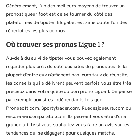
Généralement, l’un des meilleurs moyens de trouver un
pronostiqueur foot est de se tourner du côté des
plateformes de tipster. Blogabet est sans doute l’un des
répertoires les plus connus.
Où trouver ses pronos Ligue 1 ?
Au-delà du suivi de tipster vous pouvez également
regarder plus près du côté des sites de pronostics. Si la
plupart d’entre eux n’affichent pas leurs taux de réussite,
les conseils qu’ils délivrent peuvent parfois vous être très
précieux dans votre quête du bon prono Ligue 1. On pense
par exemple aux sites indépendants tels que :
Pronosoft.com, Sportytrader.com, Ruedesjoueurs.com ou
encore wincomparator.com. Ils peuvent vous être d’une
grande utilité si vous souhaitez vous faire un avis sur les
tendances qui se dégagent pour quelques matchs.