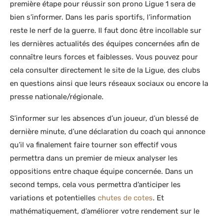
première étape pour réussir son prono Ligue 1 sera de
bien s’informer. Dans les paris sportifs, l’information
reste le nerf de la guerre. Il faut donc être incollable sur
les dernières actualités des équipes concernées afin de
connaître leurs forces et faiblesses. Vous pouvez pour
cela consulter directement le site de la Ligue, des clubs
en questions ainsi que leurs réseaux sociaux ou encore la
presse nationale/régionale.
S’informer sur les absences d’un joueur, d’un blessé de
dernière minute, d’une déclaration du coach qui annonce
qu’il va finalement faire tourner son effectif vous
permettra dans un premier de mieux analyser les
oppositions entre chaque équipe concernée. Dans un
second temps, cela vous permettra d’anticiper les
variations et potentielles
chutes de cotes
. Et
mathématiquement, d’améliorer votre rendement sur le