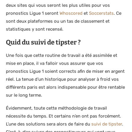
deux sites qui vous seront les plus utiles pour vos
pronostics Ligue 1 seront
Whoscored
et
Soccerstats
. Ce
sont deux plateformes ou un tas de classement et
statistiques y sont recensé.
Quid du suivi de tipster ?
Une fois que cette routine de travail a été assimilée et
mise en place, il va falloir vous assurer que vos
pronostics Ligue 1 soient corrects afin de miser en argent
réel. La tenue d’un historique pour analyser à froid vos
différents paris est alors indispensable pour être rentable
sur le long terme.
Évidemment, toute cette méthodologie de travail
nécessite du temps. Et certains n’en ont pas forcément.
L’une des solutions sera alors de faire du
suivi de tipster
.