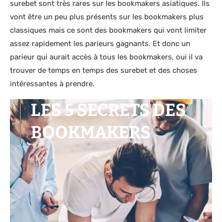
surebet sont très rares sur les bookmakers asiatiques. Ils
vont être un peu plus présents sur les bookmakers plus
classiques mais ce sont des bookmakers qui vont limiter
assez rapidement les parieurs gagnants. Et donc un
parieur qui aurait accès à tous les bookmakers, oui il va
trouver de temps en temps des surebet et des choses
intéressantes à prendre.
LES 5 SECRETS DES
BOOKMAKERS