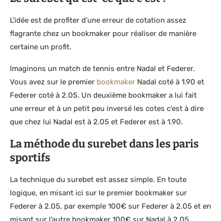
L’idée est de profiter d’une erreur de cotation assez
flagrante chez un bookmaker pour réaliser de manière
certaine un profit.
Imaginons un match de tennis entre Nadal et Federer.
Vous avez sur le premier
bookmaker
Nadal coté à 1.90 et
Federer coté à 2.05. Un deuxième bookmaker a lui fait
une erreur et à un petit peu inversé les cotes c’est à dire
que chez lui Nadal est à 2.05 et Federer est à 1.90.
La méthode du surebet dans les paris
sportifs
La technique du surebet est assez simple. En toute
logique, en misant ici sur le premier bookmaker sur
Federer à 2.05, par exemple 100€ sur Federer à 2.05 et en
misant sur l’autre bookmaker 100€ sur Nadal à 2.05