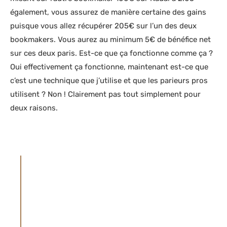
également, vous assurez de manière certaine des gains
puisque vous allez récupérer 205€ sur l’un des deux
bookmakers. Vous aurez au minimum 5€ de bénéfice net
sur ces deux paris. Est-ce que ça fonctionne comme ça ?
Oui effectivement ça fonctionne, maintenant est-ce que
c’est une technique que j’utilise et que les parieurs pros
utilisent ? Non ! Clairement pas tout simplement pour
deux raisons.
AVERTISSEMENT
Le site parieur-pro.co partage du contenu à
propos des paris sportifs (articles et vidéos)
à titre de divertissement. Le site ne promet