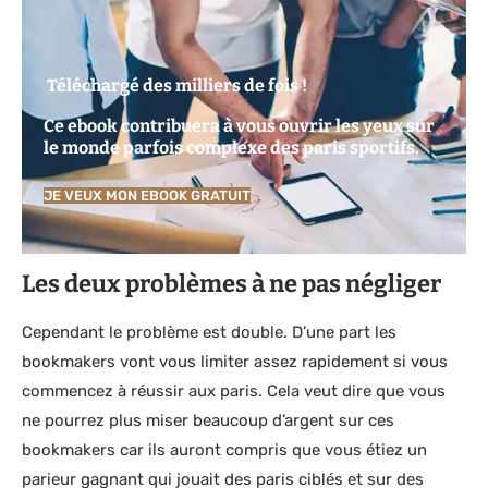
Téléchargé des milliers de fois !
Ce ebook contribuera à vous ouvrir les yeux sur
le monde parfois complexe des paris sportifs.
JE VEUX MON EBOOK GRATUIT
Les deux problèmes à ne pas négliger
Cependant le problème est double. D’une part les
bookmakers vont vous limiter assez rapidement si vous
commencez à réussir aux paris. Cela veut dire que vous
ne pourrez plus miser beaucoup d’argent sur ces
bookmakers car ils auront compris que vous étiez un
parieur gagnant qui jouait des paris ciblés et sur des