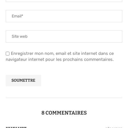
Enregistrer mon nom, email et site internet dans ce
navigateur internet pour les prochains commentaires.
8 COMMENTAIRES