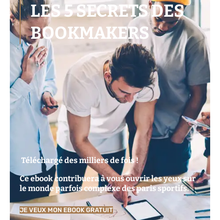
LES 5 SECRETS DES
BOOKMAKERS
Téléchargé des milliers de fois !
Ce ebook contribuera à vous ouvrir les yeux sur
le monde parfois complexe des paris sportifs.
JE VEUX MON EBOOK GRATUIT