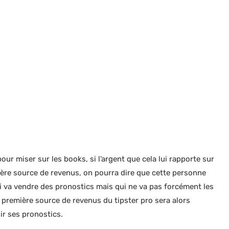
our miser sur les books, si l’argent que cela lui rapporte sur
emière source de revenus, on pourra dire que cette personne
i va vendre des pronostics mais qui ne va pas forcément les
 première source de revenus du tipster pro sera alors
ir ses pronostics.