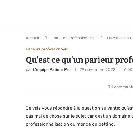
Accueil
Parieurs professionnels
Qu’est ce qu’u
Parieurs professionnels
Qu’est ce qu’un parieur prof
par
L'équipe Parieur Pro
29 novembre 2022
6,6K
1 commenta
Je vais vous répondre à la question suivante: qu’es
pas mal de chose sur le sujet car c’est un domaine
professionnalisation du monde du betting.