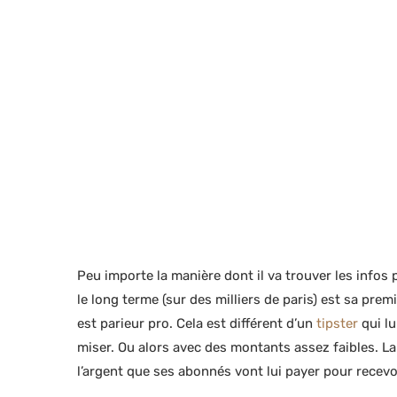
Peu importe la manière dont il va trouver les infos p
le long terme (sur des milliers de paris) est sa pr
est parieur pro. Cela est différent d’un
tipster
qui lu
miser. Ou alors avec des montants assez faibles. La
l’argent que ses abonnés vont lui payer pour recevo