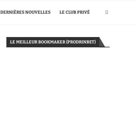
DERNIÈRES NOUVELLES
LE CLUB PRIVÉ
LE MEILLEUR BOOKMAKER (PRODRINBET)