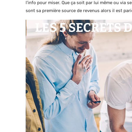
l’info pour miser. Que ça soit par lui même ou via ses
sont sa première source de revenus alors il est pari
LES 5 SECRETS