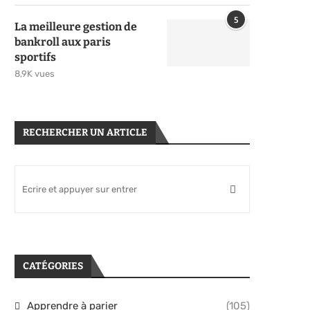
5
La meilleure gestion de
bankroll aux paris
sportifs
8,9K vues
RECHERCHER UN ARTICLE
CATÉGORIES
Apprendre à parier
(105)