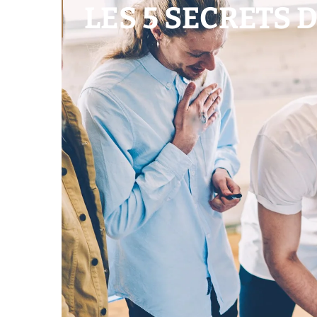
LES 5 SECRETS