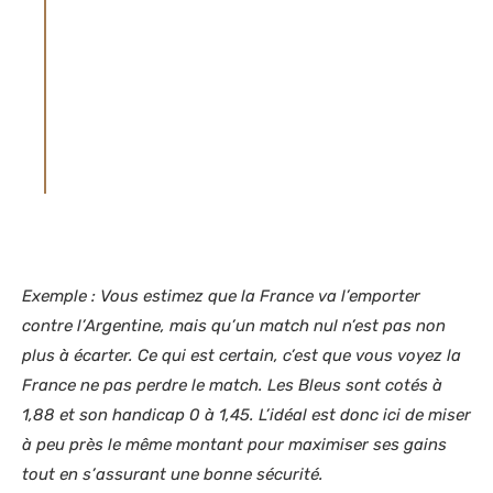
LES JEUX D’ARGENT SONT INTERDITS AUX
MINEURS – JOUER COMPORTE DES RISQUES
: ENDETTEMENT, DÉPENDANCE… APPELEZ
LE 1 800-461-0140 POUR LE CANADA, 09 74
75 13 13 POUR LA FRANCE (APPEL NON
SURTAXÉ), 0800 35 777 POUR LA BELGIQUE,
021 321 29 40 POUR LA SUISSE
Exemple : Vous estimez que la France va l’emporter
contre l’Argentine, mais qu’un match nul n’est pas non
plus à écarter. Ce qui est certain, c’est que vous voyez la
France ne pas perdre le match. Les Bleus sont cotés à
1,88 et son handicap 0 à 1,45. L’idéal est donc ici de miser
à peu près le même montant pour maximiser ses gains
tout en s’assurant une bonne sécurité.