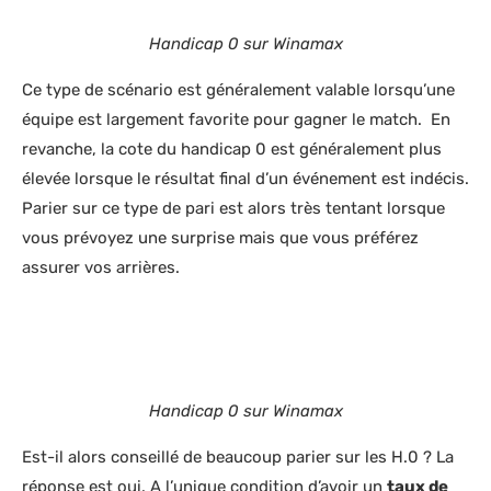
Handicap 0 sur Winamax
Ce type de scénario est généralement valable lorsqu’une
équipe est largement favorite pour gagner le match. En
revanche, la cote du handicap 0 est généralement plus
élevée lorsque le résultat final d’un événement est indécis.
Parier sur ce type de pari est alors très tentant lorsque
vous prévoyez une surprise mais que vous préférez
assurer vos arrières.
Handicap 0 sur Winamax
Est-il alors conseillé de beaucoup parier sur les H.0 ? La
réponse est oui. A l’unique condition d’avoir un
taux de