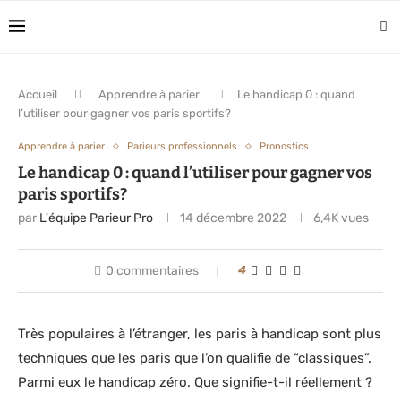
Accueil
Apprendre à parier
Le handicap 0 : quand
l’utiliser pour gagner vos paris sportifs?
Apprendre à parier
Parieurs professionnels
Pronostics
Le handicap 0 : quand l’utiliser pour gagner vos
paris sportifs?
par
L'équipe Parieur Pro
14 décembre 2022
6,4K
vues
0 commentaires
4
Très populaires à l’étranger, les paris à handicap sont plus
techniques que les paris que l’on qualifie de “classiques”.
Parmi eux le handicap zéro. Que signifie-t-il réellement ?