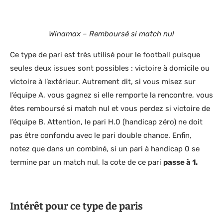
Winamax – Remboursé si match nul
Ce type de pari est très utilisé pour le football puisque
seules deux issues sont possibles : victoire à domicile ou
victoire à l’extérieur. Autrement dit, si vous misez sur
l’équipe A, vous gagnez si elle remporte la rencontre, vous
êtes remboursé si match nul et vous perdez si victoire de
l’équipe B. Attention, le pari H.0 (handicap zéro) ne doit
pas être confondu avec le pari double chance. Enfin,
notez que dans un combiné, si un pari à handicap 0 se
termine par un match nul, la cote de ce pari
passe à 1.
Intérêt pour ce type de paris