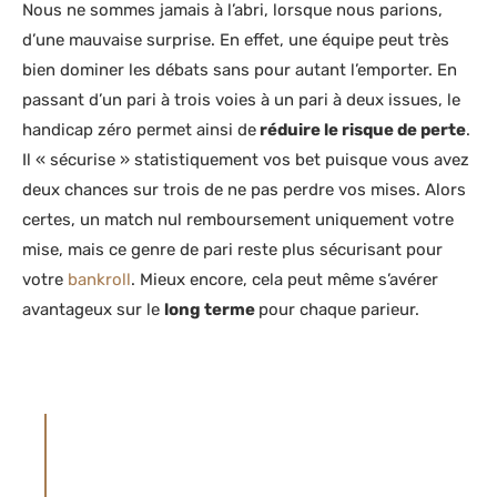
Nous ne sommes jamais à l’abri, lorsque nous parions,
d’une mauvaise surprise. En effet, une équipe peut très
bien dominer les débats sans pour autant l’emporter. En
passant d’un pari à trois voies à un pari à deux issues, le
handicap zéro permet ainsi de
réduire le risque de perte
.
Il « sécurise » statistiquement vos bet puisque vous avez
deux chances sur trois de ne pas perdre vos mises. Alors
certes, un match nul remboursement uniquement votre
mise, mais ce genre de pari reste plus sécurisant pour
votre
bankroll
. Mieux encore, cela peut même s’avérer
avantageux sur le
long terme
pour chaque parieur.
AVERTISSEMENT