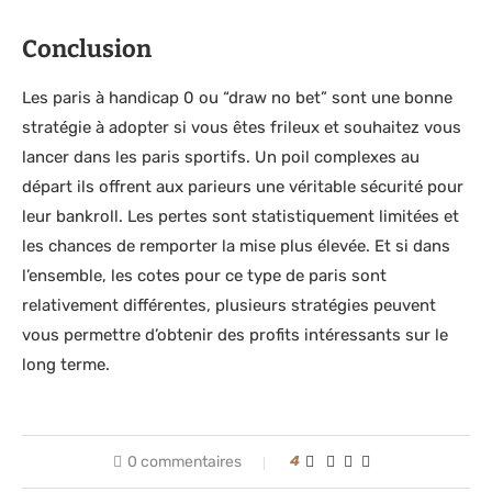
Conclusion
Les paris à handicap 0 ou “draw no bet” sont une bonne
stratégie à adopter si vous êtes frileux et souhaitez vous
lancer dans les paris sportifs. Un poil complexes au
départ ils offrent aux parieurs une véritable sécurité pour
leur bankroll. Les pertes sont statistiquement limitées et
les chances de remporter la mise plus élevée. Et si dans
l’ensemble, les cotes pour ce type de paris sont
relativement différentes, plusieurs stratégies peuvent
vous permettre d’obtenir des profits intéressants sur le
long terme.
0 commentaires
4