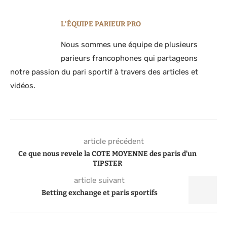
L'ÉQUIPE PARIEUR PRO
Nous sommes une équipe de plusieurs
parieurs francophones qui partageons
notre passion du pari sportif à travers des articles et
vidéos.
article précédent
Ce que nous revele la COTE MOYENNE des paris d’un
TIPSTER
article suivant
Betting exchange et paris sportifs