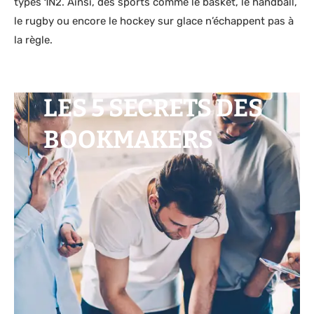
types 1N2. Ainsi, des sports comme le basket, le handball,
le rugby ou encore le hockey sur glace n’échappent pas à
la règle.
LES 5 SECRETS DES
BOOKMAKERS