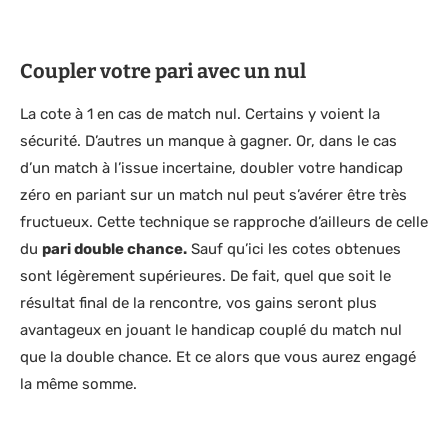
Coupler votre pari avec un nul
La cote à 1 en cas de match nul. Certains y voient la
sécurité. D’autres un manque à gagner. Or, dans le cas
d’un match à l’issue incertaine, doubler votre handicap
zéro en pariant sur un match nul peut s’avérer être très
fructueux. Cette technique se rapproche d’ailleurs de celle
du
pari double chance.
Sauf qu’ici les cotes obtenues
sont légèrement supérieures. De fait, quel que soit le
résultat final de la rencontre, vos gains seront plus
avantageux en jouant le handicap couplé du match nul
que la double chance. Et ce alors que vous aurez engagé
la même somme.