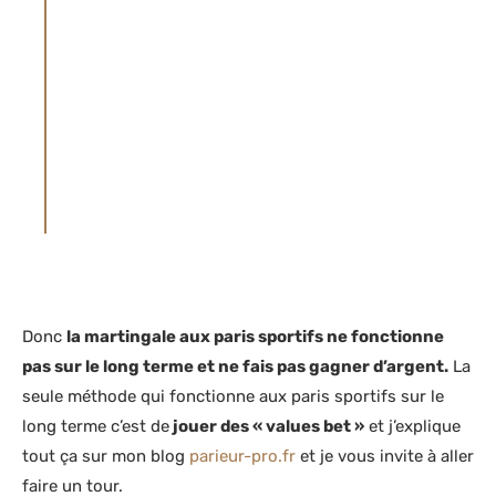
avec prudence.
LES JEUX D’ARGENT SONT INTERDITS AUX
MINEURS – JOUER COMPORTE DES RISQUES
: ENDETTEMENT, DÉPENDANCE… APPELEZ
LE 1 800-461-0140 POUR LE CANADA, 09 74
75 13 13 POUR LA FRANCE (APPEL NON
SURTAXÉ), 0800 35 777 POUR LA BELGIQUE,
021 321 29 40 POUR LA SUISSE
Donc
la martingale aux paris sportifs ne fonctionne
pas sur le long terme et ne fais pas gagner d’argent.
La
seule méthode qui fonctionne aux paris sportifs sur le
long terme c’est de
jouer des « values bet »
et j’explique
tout ça sur mon blog
parieur-pro.fr
et je vous invite à aller
faire un tour.