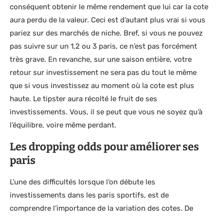
conséquent obtenir le même rendement que lui car la cote
aura perdu de la valeur. Ceci est d’autant plus vrai si vous
pariez sur des marchés de niche. Bref, si vous ne pouvez
pas suivre sur un 1,2 ou 3 paris, ce n’est pas forcément
très grave. En revanche, sur une saison entière, votre
retour sur investissement ne sera pas du tout le même
que si vous investissez au moment où la cote est plus
haute. Le tipster aura récolté le fruit de ses
investissements. Vous, il se peut que vous ne soyez qu’à
l’équilibre, voire même perdant.
Les dropping odds pour améliorer ses
paris
L’une des difficultés lorsque l’on débute les
investissements dans les paris sportifs, est de
comprendre l’importance de la variation des cotes. De