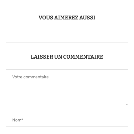
VOUS AIMEREZ AUSSI
LAISSER UN COMMENTAIRE