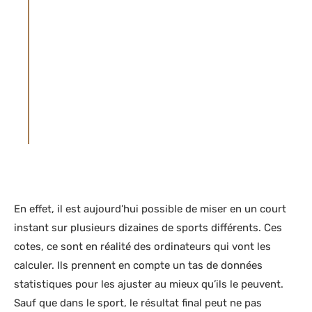
incombe d’observer les lois applicables
relatives à votre lieu de résidence.
Conformément à nos CGU, l’Utilisateur
demeure l’unique responsable de ses
souscriptions (avec un opérateur ou avec un
service). Le site parieur-pro.co ne pourra en
aucun cas être tenu pour responsable des
souscriptions ou adhésions auprès d’un
opérateur de jeux ou service par l’Utilisateur.
En effet, il est aujourd’hui possible de miser en un court
instant sur plusieurs dizaines de sports différents. Ces
cotes, ce sont en réalité des ordinateurs qui vont les
calculer. Ils prennent en compte un tas de données
statistiques pour les ajuster au mieux qu’ils le peuvent.
Sauf que dans le sport, le résultat final peut ne pas