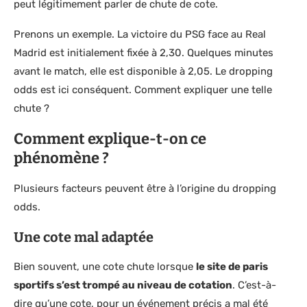
peut légitimement parler de chute de cote.
Prenons un exemple. La victoire du PSG face au Real
Madrid est initialement fixée à 2,30. Quelques minutes
avant le match, elle est disponible à 2,05. Le dropping
odds est ici conséquent. Comment expliquer une telle
chute ?
Comment explique-t-on ce
phénomène ?
Plusieurs facteurs peuvent être à l’origine du dropping
odds.
Une cote mal adaptée
Bien souvent, une cote chute lorsque
le site de paris
sportifs s’est trompé au niveau de cotation
. C’est-à-
dire qu’une cote, pour un événement précis a mal été