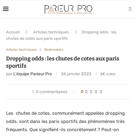
Accueil
Articles techniques
Dropping odds : les
chutes de cotes aux paris sportifs
Articles techniques
Bookmakers
Dropping odds : les chutes de cotes aux paris
sportifs
par
L'équipe Parieur Pro
26 janvier 2023
6K
vues
0 commentaires
0
Les chutes de cotes, communément appelées dropping
odds, sont dans les paris sportifs des phénomènes très
fréquents. Que signifient-ils concrètement ? Peut-on