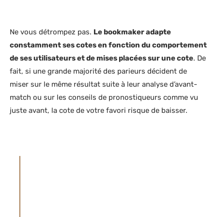
Ne vous détrompez pas.
Le bookmaker adapte
constamment ses cotes en fonction du comportement
de ses utilisateurs et de mises placées sur une cote
. De
fait, si une grande majorité des parieurs décident de
miser sur le même résultat suite à leur analyse d’avant-
match ou sur les conseils de pronostiqueurs comme vu
juste avant, la cote de votre favori risque de baisser.
AVERTISSEMENT
Le site parieur-pro.co partage du contenu à
propos des paris sportifs (articles et vidéos)