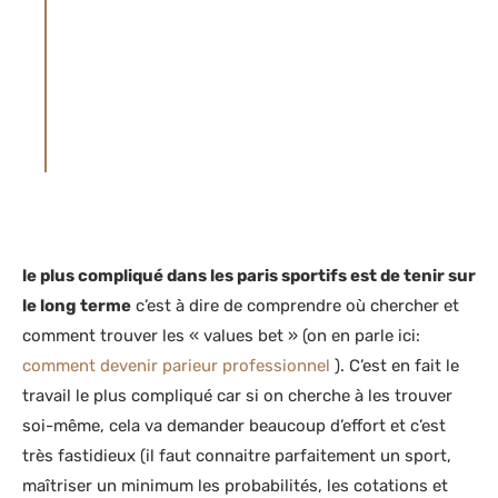
MINEURS – JOUER COMPORTE DES RISQUES
: ENDETTEMENT, DÉPENDANCE… APPELEZ
LE 1 800-461-0140 POUR LE CANADA, 09 74
75 13 13 POUR LA FRANCE (APPEL NON
SURTAXÉ), 0800 35 777 POUR LA BELGIQUE,
021 321 29 40 POUR LA SUISSE
le plus compliqué dans les paris sportifs est de tenir sur
le long terme
c’est à dire de comprendre où chercher et
comment trouver les « values bet » (on en parle ici:
comment devenir parieur professionnel
). C’est en fait le
travail le plus compliqué car si on cherche à les trouver
soi-même, cela va demander beaucoup d’effort et c’est
très fastidieux (il faut connaitre parfaitement un sport,
maîtriser un minimum les probabilités, les cotations et