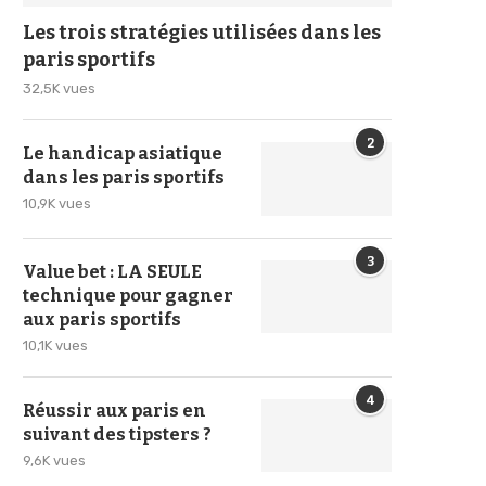
Les trois stratégies utilisées dans les
paris sportifs
32,5K vues
2
Le handicap asiatique
dans les paris sportifs
10,9K vues
3
Value bet : LA SEULE
technique pour gagner
aux paris sportifs
10,1K vues
4
Réussir aux paris en
suivant des tipsters ?
9,6K vues