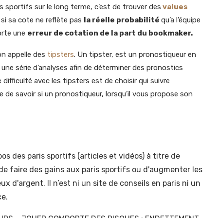
s sportifs sur le long terme, c’est de trouver des
values
 si sa cote ne reflète pas
la réelle probabilité
qu’a l’équipe
sorte une
erreur de cotation de la part du bookmaker.
’on appelle des
tipsters
. Un tipster, est un pronostiqueur en
e une série d’analyses afin de déterminer des pronostics
difficulté avec les tipsters est de choisir qui suivre
ile de savoir si un pronostiqueur, lorsqu’il vous propose son
s des paris sportifs (articles et vidéos) à titre de
e faire des gains aux paris sportifs ou d'augmenter les
d'argent. Il n’est ni un site de conseils en paris ni un
ce.