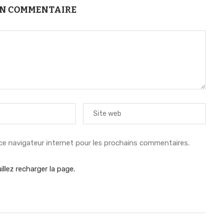
UN COMMENTAIRE
 ce navigateur internet pour les prochains commentaires.
llez recharger la page.