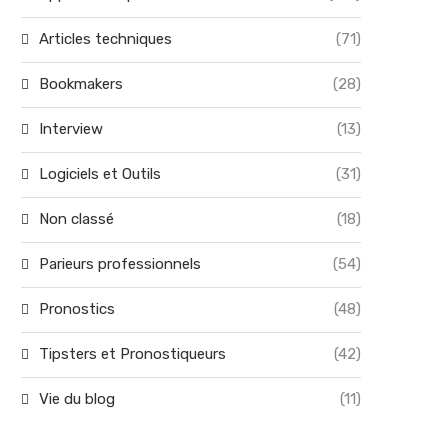
Articles techniques
(71)
Bookmakers
(28)
Interview
(13)
Logiciels et Outils
(31)
Non classé
(18)
Parieurs professionnels
(54)
Pronostics
(48)
Tipsters et Pronostiqueurs
(42)
Vie du blog
(11)