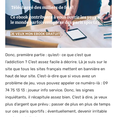
Téléchargé des milliers de fois !
Ce ebook contribuera à vous ouvrir les yeux sur
le monde parfois complexe des paris sportifs.
JE VEUX MON EBOOK GRATUIT
Donc, première partie : qu’est- ce que c’est que
l’addiction ? C’est assez facile à décrire. Là je suis sur le
site que tous les sites français mettent en bannière en
haut de leur site. C’est-à-dire que si vous avez un
problème de jeu, vous pouvez appeler ce numéro-là : 09
74 75 13 13 : joueur info service. Donc, les signes
inquiétants, il récapitule assez bien. C’est à dire, je veux
plus d’argent que prévu ; passer de plus en plus de temps
sur ces paris sportifs ; éventuellement, devenir irritable