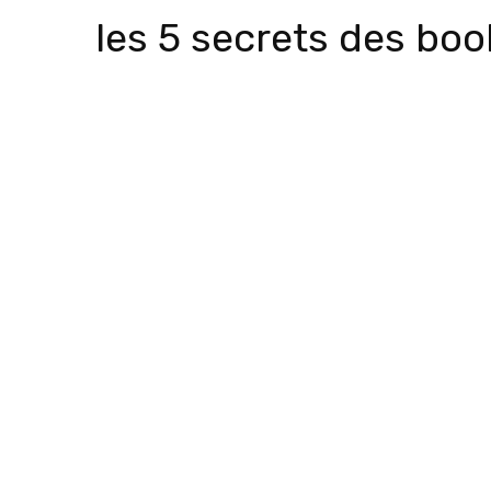
les 5 secrets des bo