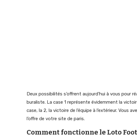
Deux possibilités s’offrent aujourd’hui à vous pour r
buraliste. La case 1 représente évidemment la victoire
case, la 2, la victoire de l’équipe à l’extérieur. Vous a
l’offre de votre site de paris.
Comment fonctionne le Loto Foot