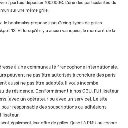
vent parfois dépasser 100.000€. L’une des particularités du
mmun sur une même grille.
 le bookmaker propose jusqu’à cinq types de grilles
ckpot 12. Et lorsqu’il n’y a aucun vainqueur, le montant de la
’adresse à une communauté francophone internationale.
urs peuvent ne pas être autorisés à conclure des paris
ent aussi ne pas être adaptés. Il vous incombe
 lieu de résidence. Conformément à nos CGU, l’Utilisateur
ns (avec un opérateur ou avec un service). Le site
u pour responsable des souscriptions ou adhésions
ilisateur.
nt également leur offre de grilles. Quant à PMU ou encore