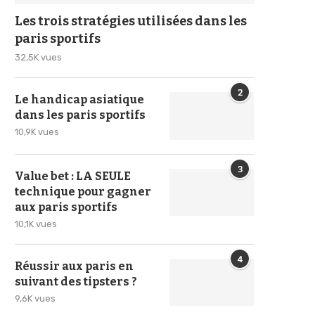
Les trois stratégies utilisées dans les
paris sportifs
32,5K vues
2
Le handicap asiatique
dans les paris sportifs
10,9K vues
3
Value bet : LA SEULE
technique pour gagner
aux paris sportifs
10,1K vues
4
Réussir aux paris en
suivant des tipsters ?
9,6K vues