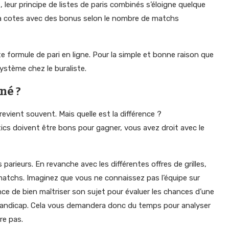
s, leur principe de listes de paris combinés s’éloigne quelque
aris à cotes avec des bonus selon le nombre de matchs
 formule de pari en ligne. Pour la simple et bonne raison que
système chez le buraliste.
iné ?
evient souvent. Mais quelle est la différence ?
cs doivent être bons pour gagner, vous avez droit avec le
 parieurs. En revanche avec les différentes offres de grilles,
tchs. Imaginez que vous ne connaissez pas l’équipe sur
ce de bien maîtriser son sujet pour évaluer les chances d’une
n handicap. Cela vous demandera donc du temps pour analyser
tre pas.