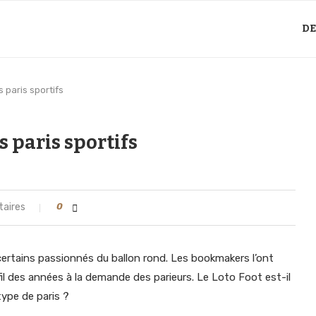
DE
 paris sportifs
s paris sportifs
aires
0
certains passionnés du ballon rond. Les bookmakers l’ont
 fil des années à la demande des parieurs. Le Loto Foot est-il
type de paris ?