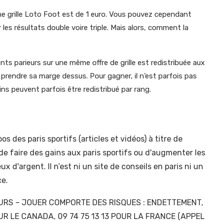
ne grille Loto Foot est de 1 euro. Vous pouvez cependant
s résultats double voire triple. Mais alors, comment la
ents parieurs sur une même offre de grille est redistribuée aux
rendre sa marge dessus. Pour gagner, il n’est parfois pas
ns peuvent parfois être redistribué par rang.
s des paris sportifs (articles et vidéos) à titre de
e faire des gains aux paris sportifs ou d'augmenter les
d'argent. Il n’est ni un site de conseils en paris ni un
ce.
URS – JOUER COMPORTE DES RISQUES : ENDETTEMENT,
R LE CANADA, 09 74 75 13 13 POUR LA FRANCE (APPEL