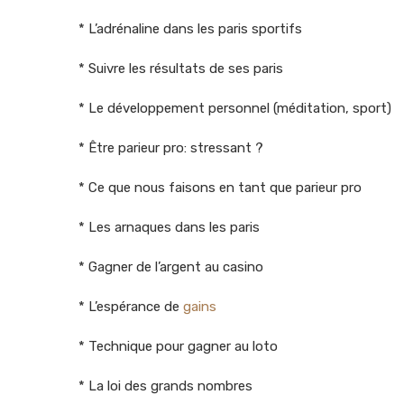
* L’adrénaline dans les paris sportifs
* Suivre les résultats de ses paris
* Le développement personnel (méditation, sport)
* Être parieur pro: stressant ?
* Ce que nous faisons en tant que parieur pro
* Les arnaques dans les paris
* Gagner de l’argent au casino
* L’espérance de
gains
* Technique pour gagner au loto
* La loi des grands nombres