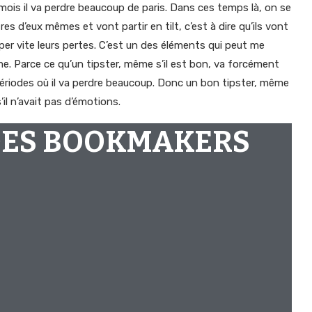
 mois il va perdre beaucoup de paris. Dans ces temps là, on se
s d’eux mêmes et vont partir en tilt, c’est à dire qu’ils vont
er vite leurs pertes. C’est un des éléments qui peut me
rme. Parce ce qu’un tipster, même s’il est bon, va forcément
périodes où il va perdre beaucoup. Donc un bon tipster, même
’il n’avait pas d’émotions.
 DES BOOKMAKERS