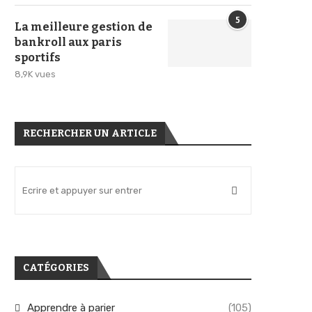
5
La meilleure gestion de
bankroll aux paris
sportifs
8,9K vues
RECHERCHER UN ARTICLE
CATÉGORIES
Apprendre à parier
(105)