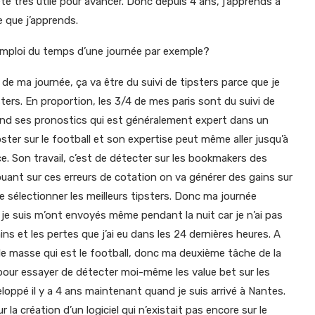
été très utile pour avancer. Donc depuis 4 ans, j’apprends à
 que j’apprends.
 emploi du temps d’une journée par exemple?
de ma journée, ça va être du suivi de tipsters parce que je
ters. En proportion, les 3/4 de mes paris sont du suivi de
 vend ses pronostics qui est généralement expert dans un
pster sur le football et son expertise peut même aller jusqu’à
nce. Son travail, c’est de détecter sur les bookmakers des
jouant sur ces erreurs de cotation on va générer des gains sur
e sélectionner les meilleurs tipsters. Donc ma journée
je suis m’ont envoyés même pendant la nuit car je n’ai pas
ins et les pertes que j’ai eu dans les 24 dernières heures. A
de masse qui est le football, donc ma deuxième tâche de la
 pour essayer de détecter moi-même les value bet sur les
veloppé il y a 4 ans maintenant quand je suis arrivé à Nantes.
r la création d’un logiciel qui n’existait pas encore sur le