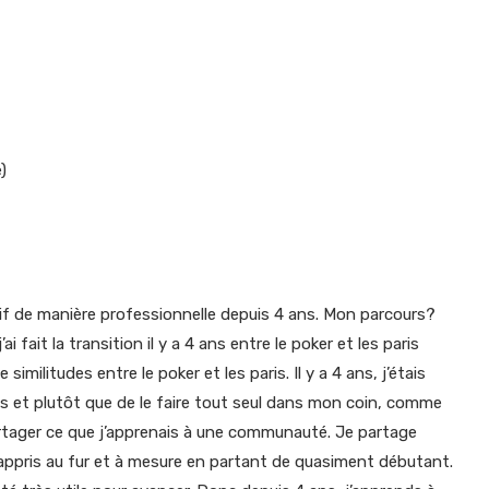
)
ortif de manière professionnelle depuis 4 ans. Mon parcours?
 fait la transition il y a 4 ans entre le poker et les paris
imilitudes entre le poker et les paris. Il y a 4 ans, j’étais
fs et plutôt que de le faire tout seul dans mon coin, comme
s partager ce que j’apprenais à une communauté. Je partage
i appris au fur et à mesure en partant de quasiment débutant.