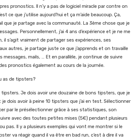
res pronostics. Il n’y a pas de logiciel miracle par contre on
c’est ce que j’utilise aujourd’hui et ça m’aide beaucoup. Ça,
ail que je partage avec
la communauté
. La 3ème chose que je
messages
.
Personnellement, j’ai 4 ans d’expérience et je ne me
il s’agit vraiment de partager ses expériences, ses
aux autres, je partage juste ce que j’apprends et on travaille
 messages, mails, … Et en parallèle, je continue de suivre
s des pronostics également au cours de la journée.
u as de tipsters?
 tipsters. Je dois avoir une douzaine de bons tipsters, que je
je dois avoir à peine 10 tipsters que j’ai en test. Sélectionner
er par le présélectionner grâce à ses statistiques, son
 suivre avec des toutes petites mises (5€) pendant plusieurs
u pas. Il y a plusieurs exemples qui vont me montrer si le
ter va réagir quand il va être en bad run, c’est à dire il va