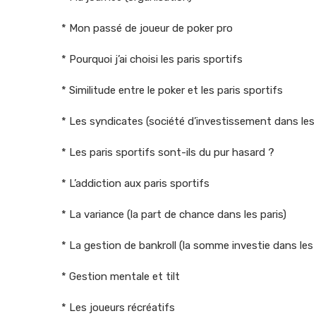
* Mon passé de joueur de poker pro
* Pourquoi j’ai choisi les paris sportifs
* Similitude entre le poker et les paris sportifs
* Les syndicates (société d’investissement dans les 
* Les paris sportifs sont-ils du pur hasard ?
* L’addiction aux paris sportifs
* La variance (la part de chance dans les paris)
* La gestion de bankroll (la somme investie dans les 
* Gestion mentale et tilt
* Les joueurs récréatifs