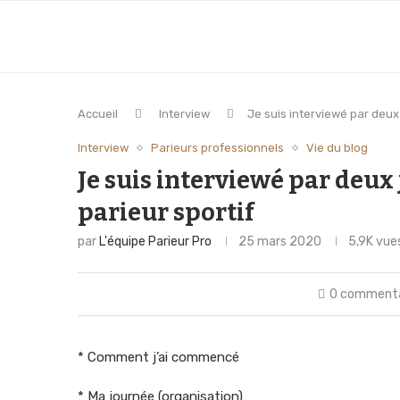
Accueil
Interview
Je suis interviewé par deux
Interview
Parieurs professionnels
Vie du blog
Je suis interviewé par deux
parieur sportif
par
L'équipe Parieur Pro
25 mars 2020
5,9K
vue
0 commenta
* Comment j’ai commencé
* Ma journée (organisation)