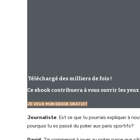
Téléchargé des milliers de fois !
Ce ebook contribuera à vous ouvrir les yeux
JE VEUX MON EBOOK GRATUIT
Journaliste
: Est ce que tu pourrais expliquer à 
pourquoi tu es passé du poker aux paris sportifs?
David
: J’ai commencé à jouer au poker parce que c’