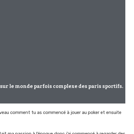
 sur le monde parfois complexe des paris sportifs.
nouveau comment tu as commencé à jouer au poker et ensuite
était ma passion à l’époque donc j’ai commencé à regarder des