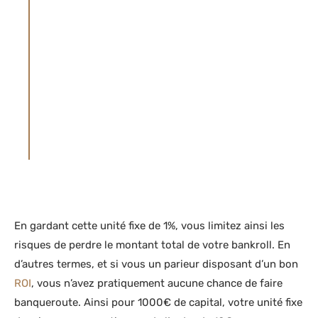
paris ni un site de pronostics. Pariez toujours
avec prudence.
LES JEUX D’ARGENT SONT INTERDITS AUX
MINEURS – JOUER COMPORTE DES RISQUES
: ENDETTEMENT, DÉPENDANCE… APPELEZ
LE 1 800-461-0140 POUR LE CANADA, 09 74
75 13 13 POUR LA FRANCE (APPEL NON
SURTAXÉ), 0800 35 777 POUR LA BELGIQUE,
021 321 29 40 POUR LA SUISSE
En gardant cette unité fixe de 1%, vous limitez ainsi les
risques de perdre le montant total de votre bankroll. En
d’autres termes, et si vous un parieur disposant d’un bon
ROI
, vous n’avez pratiquement aucune chance de faire
banqueroute. Ainsi pour 1000€ de capital, votre unité fixe