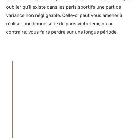
oublier qu’il existe dans les paris sportifs une part de
variance non négligeable. Celle-ci peut vous amener à
réaliser une bonne série de paris victorieux, ou au
contraire, vous faire perdre sur une longue période.
AVERTISSEMENT
Le site parieur-pro.co partage du contenu à
propos des paris sportifs (articles et vidéos)
à titre de divertissement. Le site ne promet
aucunement de faire des gains aux paris
sportifs ou d'augmenter les chances de
gagner aux jeux de hasard et aux jeux
d'argent. Il n’est ni un site de conseils en