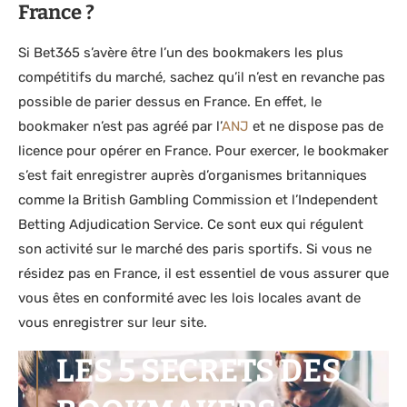
France ?
Si Bet365 s’avère être l’un des bookmakers les plus
compétitifs du marché, sachez qu’il n’est en revanche pas
possible de parier dessus en France. En effet, le
bookmaker n’est pas agréé par l’
ANJ
et ne dispose pas de
licence pour opérer en France. Pour exercer, le bookmaker
s’est fait enregistrer auprès d’organismes britanniques
comme la British Gambling Commission et l’Independent
Betting Adjudication Service. Ce sont eux qui régulent
son activité sur le marché des paris sportifs. Si vous ne
résidez pas en France, il est essentiel de vous assurer que
vous êtes en conformité avec les lois locales avant de
vous enregistrer sur leur site.
LES 5 SECRETS DES