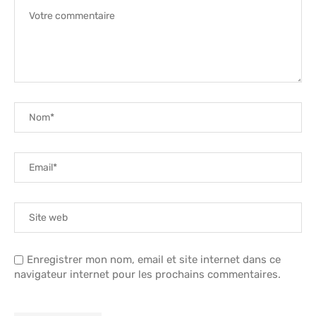
Enregistrer mon nom, email et site internet dans ce
navigateur internet pour les prochains commentaires.