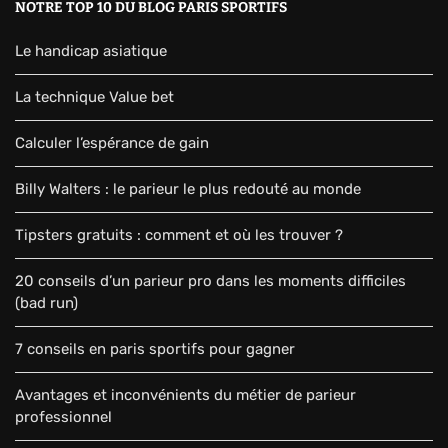
NOTRE TOP 10 DU BLOG PARIS SPORTIFS
Le handicap asiatique
La technique Value bet
Calculer l’espérance de gain
Billy Walters : le parieur le plus redouté au monde
Tipsters gratuits : comment et où les trouver ?
20 conseils d’un parieur pro dans les moments difficiles
(bad run)
7 conseils en paris sportifs pour gagner
Avantages et inconvénients du métier de parieur
professionnel