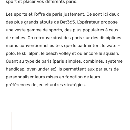
sport et placer vos différents paris.
Les sports et l’offre de paris justement. Ce sont ici deux
des plus grands atouts de Bet365. L’opérateur propose
une vaste gamme de sports, des plus populaires à ceux
de niches. On retrouve ainsi des paris sur des disciplines
moins conventionnelles tels que le badminton, le water-
polo, le ski alpin, le beach volley et ou encore le squash.
Quant au type de paris (paris simples, combinés, système,
handicap, over-under ec) ils permettent aux parieurs de
personnaliser leurs mises en fonction de leurs
préférences de jeu et autres stratégies.
AVERTISSEMENT