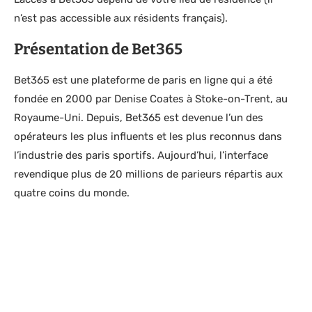
n’est pas accessible aux résidents français).
Présentation de Bet365
Bet365 est une plateforme de paris en ligne qui a été
fondée en 2000 par Denise Coates à Stoke-on-Trent, au
Royaume-Uni. Depuis, Bet365 est devenue l’un des
opérateurs les plus influents et les plus reconnus dans
l’industrie des paris sportifs. Aujourd’hui, l’interface
revendique plus de 20 millions de parieurs répartis aux
quatre coins du monde.