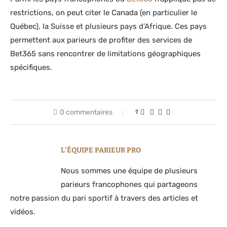
restrictions, on peut citer le Canada (en particulier le
Québec), la Suisse et plusieurs pays d’Afrique. Ces pays
permettent aux parieurs de profiter des services de
Bet365 sans rencontrer de limitations géographiques
spécifiques.
0 commentaires
1
L'ÉQUIPE PARIEUR PRO
Nous sommes une équipe de plusieurs
parieurs francophones qui partageons
notre passion du pari sportif à travers des articles et
vidéos.