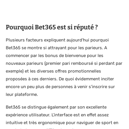
Pourquoi Bet365 est si réputé ?
Plusieurs facteurs expliquent aujourd’hui pourquoi
Bet365 se montre si attrayant pour les parieurs. A
commencer par les bonus de bienvenue pour les
nouveaux parieurs (premier pari remboursé si perdant par
exemple) et les diverses offres promotionnelles
proposées à ces derniers. De quoi évidemment inciter
encore un peu plus de personnes à venir s’inscrire sur
leur plateforme.
Bet365 se distingue également par son excellente
expérience utilisateur. L’interface est en effet assez
intuitive et très ergonomique pour naviguer de sport en