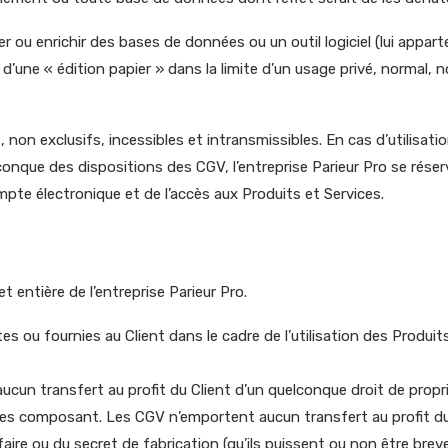
er ou enrichir des bases de données ou un outil logiciel (lui appa
d’une « édition papier » dans la limite d’un usage privé, normal,
nt, non exclusifs, incessibles et intransmissibles. En cas d’util
lconque des dispositions des CGV, l’entreprise Parieur Pro se réserv
pte électronique et de l’accès aux Produits et Services.
et entière de l’entreprise Parieur Pro.
s ou fournies au Client dans le cadre de l’utilisation des Produits
aucun transfert au profit du Client d’un quelconque droit de proprié
es composant. Les CGV n’emportent aucun transfert au profit du Cl
ire ou du secret de fabrication (qu’ils puissent ou non être brevet