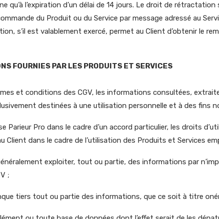
e qu’à l’expiration d’un délai de 14 jours. Le droit de rétractation 
 commande du Produit ou du Service par message adressé au Service 
ation, s’il est valablement exercé, permet au Client d’obtenir le
ONS FOURNIES PAR LES PRODUITS ET SERVICES
 termes et conditions des CGV, les informations consultées, extraite
lusivement destinées à une utilisation personnelle et à des fins 
se Parieur Pro dans le cadre d’un accord particulier, les droits d’ut
 Client dans le cadre de l’utilisation des Produits et Services emp
lus généralement exploiter, tout ou partie, des informations par n’
V ;
e tiers tout ou partie des informations, que ce soit à titre onér
élément ou toute base de données dont l’effet serait de les dénatu