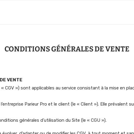
CONDITIONS GÉNÉRALES DE VENTE
 DE VENTE
s « CGV ») sont applicables au service consistant à la mise en pla
l’entreprise Parieur Pro et le client (le « Client »). Elle prévalen
itions générales d’utilisation du Site (le « CGU »).
aire évoluer, d’adapter ou de modifier les CGV, à tout moment et sa