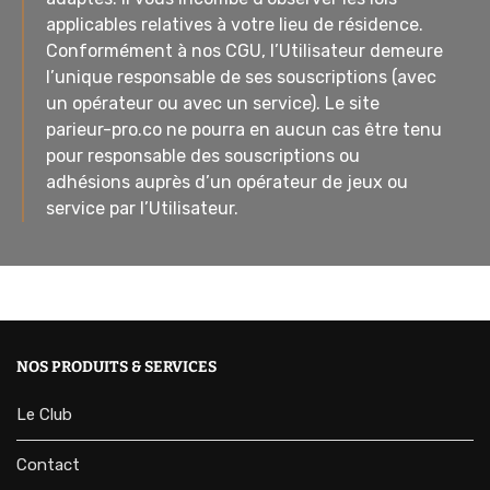
applicables relatives à votre lieu de résidence.
Conformément à nos CGU, l’Utilisateur demeure
l’unique responsable de ses souscriptions (avec
un opérateur ou avec un service). Le site
parieur-pro.co ne pourra en aucun cas être tenu
pour responsable des souscriptions ou
adhésions auprès d’un opérateur de jeux ou
service par l’Utilisateur.
NOS PRODUITS & SERVICES
Le Club
Contact