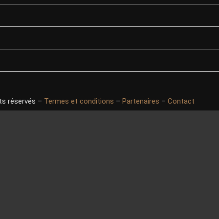
ts réservés –
Termes et conditions
–
Partenaires
–
Contact