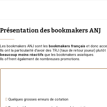
Présentation des bookmakers ANJ
Les bookmakers ANJ sont les
bookmakers français
et donc acces
Ils ont la particularité d’avoir des TRJ (taux de retour joueur) plutôt
beaucoup moins réactifs
que les bookmakers asiatiques.
Ils offrent également de nombreuses promotions.
Quelques grosses erreurs de cotation