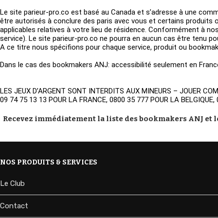
Le site parieur-pro.co est basé au Canada et s’adresse à une comm
être autorisés à conclure des paris avec vous et certains produits 
applicables relatives à votre lieu de résidence. Conformément à no
service). Le site parieur-pro.co ne pourra en aucun cas être tenu po
A ce titre nous spécifions pour chaque service, produit ou bookmak
Dans le cas des bookmakers ANJ: accessibilité seulement en Franc
LES JEUX D’ARGENT SONT INTERDITS AUX MINEURS – JOUER COM
09 74 75 13 13 POUR LA FRANCE, 0800 35 777 POUR LA BELGIQUE, 
Recevez immédiatement la liste des bookmakers ANJ et l
NOS PRODUITS & SERVICES
Le Club
Contact