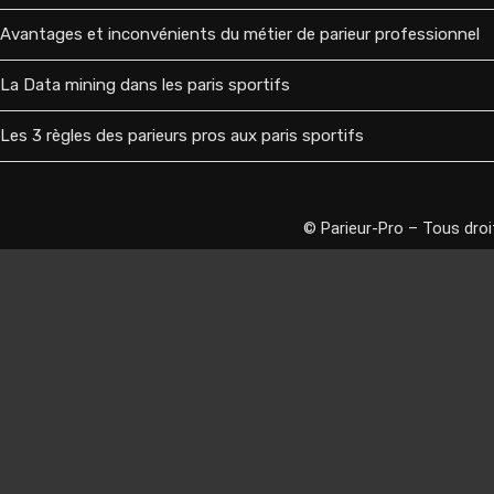
Avantages et inconvénients du métier de parieur professionnel
La Data mining dans les paris sportifs
Les 3 règles des parieurs pros aux paris sportifs
© Parieur-Pro – Tous droi