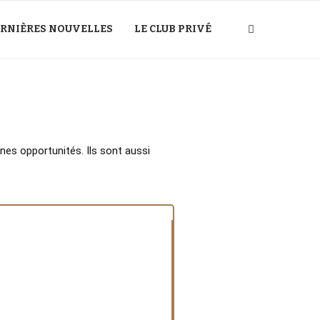
RNIÈRES NOUVELLES
LE CLUB PRIVÉ
nes opportunités. Ils sont aussi